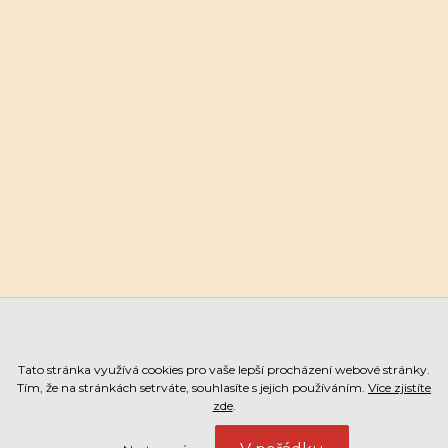
Tato stránka využívá cookies pro vaše lepší procházení webové stránky.
Tím, že na stránkách setrváte, souhlasíte s jejich používáním.
Více zjistíte
zde
.
ESHOP
ON-LINE REZERVACE